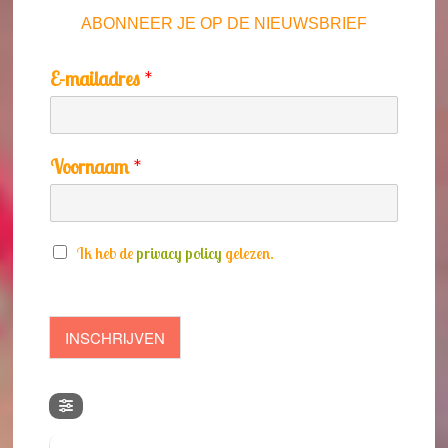
ABONNEER JE OP DE NIEUWSBRIEF
E-mailadres
*
Voornaam
*
S
Ik heb de
privacy policy
gelezen.
e
l
e
INSCHRIJVEN
c
t
i
e