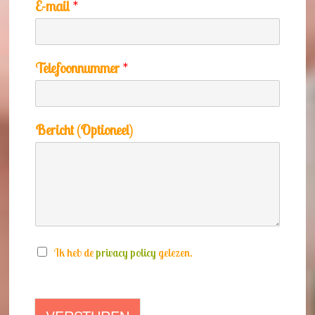
E-mail
*
Telefoonnummer
*
Bericht (Optioneel)
N
Ik heb de
privacy policy
gelezen.
i
e
u