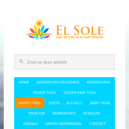
HOME
KINDERYOGA OPLEIDING
KINDERYOGA
TIENER YOGA
OUDER KIND YOGA
HAPPY YOGA
SSSTIL …, IK CHILLL
BABY YOGA
PRAKTIJK
WORKSHOPS
SCHOLEN
AGENDA
GRATIS OEFENINGEN
CONTACT