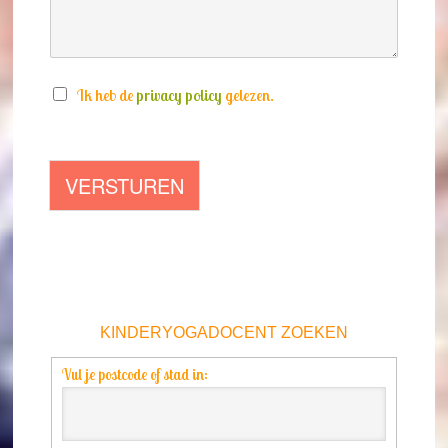
N
Ik heb de
privacy policy
gelezen.
i
e
u
VERSTUREN
w
s
b
r
i
e
KINDERYOGADOCENT ZOEKEN
f
&
Vul je postcode of stad in:
B
l