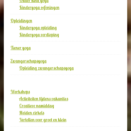
Ouder kind yoga
Kinderyoga oefeningen
Opleidingen
Kinderyoga opleiding
Kinderyoga verdieping
Tiener yoga
Zwangerschapsyoga
Opleiding zwangerschapsyoga
Workshops
Activiteiten tijdens vakanties
Creatieve namiddag
Meiden cirkels
Vertellen voor groot en klein