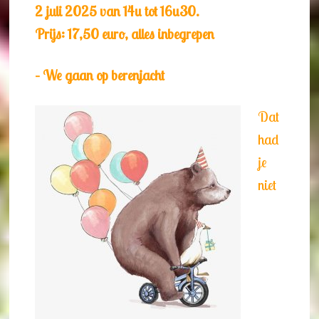
2 juli 2025 van 14u tot 16u30.
Prijs: 17,50 euro, alles inbegrepen
– We gaan op berenjacht
Dat
had
je
niet