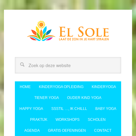
HOME
KINDERYOGA OPLEIDING
KINDERYOGA
TIENER YOGA
OUDER KIND YOGA
HAPPY YOGA
SSSTIL …, IK CHILLL
BABY YOGA
PRAKTIJK
WORKSHOPS
SCHOLEN
AGENDA
GRATIS OEFENINGEN
CONTACT