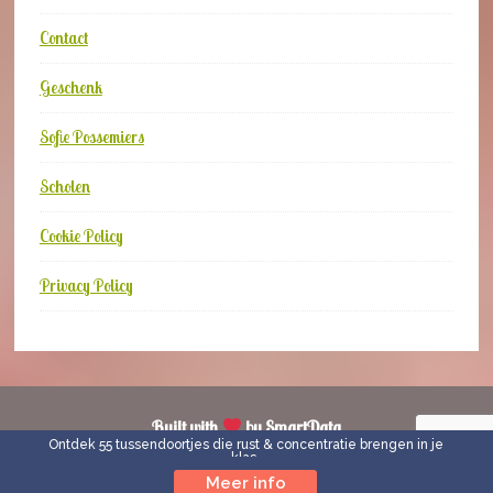
Contact
Geschenk
Sofie Possemiers
Scholen
Cookie Policy
Privacy Policy
Built with
by
SmartData
Ontdek 55 tussendoortjes die rust & concentratie brengen in je
klas.
Meer info