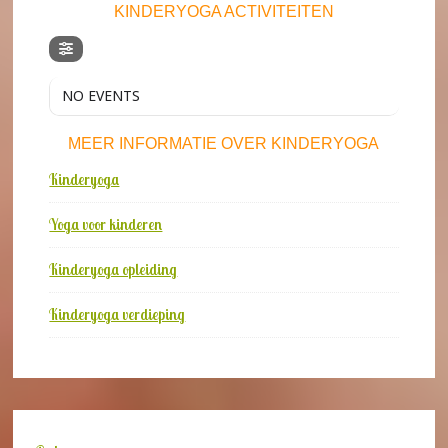
e
KINDERYOGA ACTIVITEITEN
v
a
k
j
NO EVENTS
e
s
*
MEER INFORMATIE OVER KINDERYOGA
Kinderyoga
Yoga voor kinderen
Kinderyoga opleiding
Kinderyoga verdieping