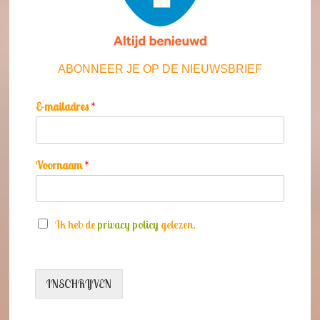
ABONNEER JE OP DE NIEUWSBRIEF
E-mailadres
*
Voornaam
*
S
Ik heb de
privacy policy
gelezen.
e
l
e
c
INSCHRIJVEN
t
i