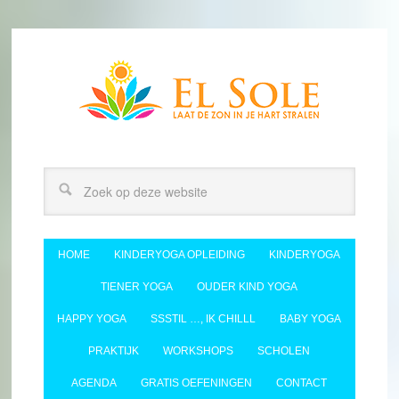
HOME
KINDERYOGA OPLEIDING
KINDERYOGA
TIENER YOGA
OUDER KIND YOGA
HAPPY YOGA
SSSTIL …, IK CHILLL
BABY YOGA
PRAKTIJK
WORKSHOPS
SCHOLEN
AGENDA
GRATIS OEFENINGEN
CONTACT