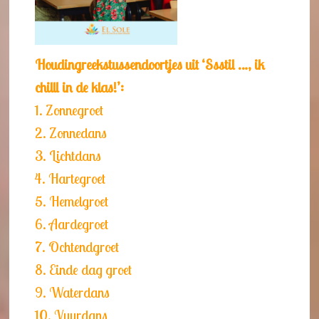
Houdingreekstussendoortjes uit ‘Ssstil …, ik
chilll in de klas!’:
1. Zonnegroet
2. Zonnedans
3. Lichtdans
4. Hartegroet
5. Hemelgroet
6. Aardegroet
7. Ochtendgroet
8. Einde dag groet
9. Waterdans
10. Vuurdans