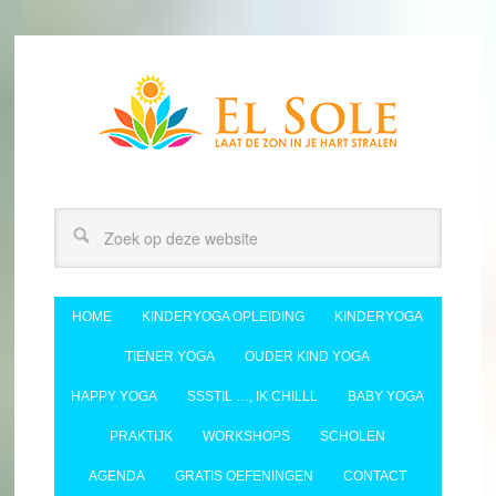
HOME
KINDERYOGA OPLEIDING
KINDERYOGA
TIENER YOGA
OUDER KIND YOGA
HAPPY YOGA
SSSTIL …, IK CHILLL
BABY YOGA
PRAKTIJK
WORKSHOPS
SCHOLEN
AGENDA
GRATIS OEFENINGEN
CONTACT