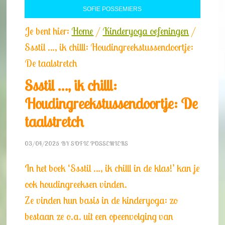
SOFIE POSSEMIERS
Je bent hier:
Home
/
Kinderyoga oefeningen
/
Ssstil …, ik chilll: Houdingreekstussendoortje:
De taalstretch
Ssstil …, ik chilll:
Houdingreekstussendoortje: De
taalstretch
03/04/2025
BY
SOFIE POSSEMIERS
In het boek ‘Ssstil …, ik chilll in de klas!’ kan je
ook houdingreeksen vinden.
Ze vinden hun basis in de kinderyoga: zo
bestaan ze o.a. uit een opeenvolging van