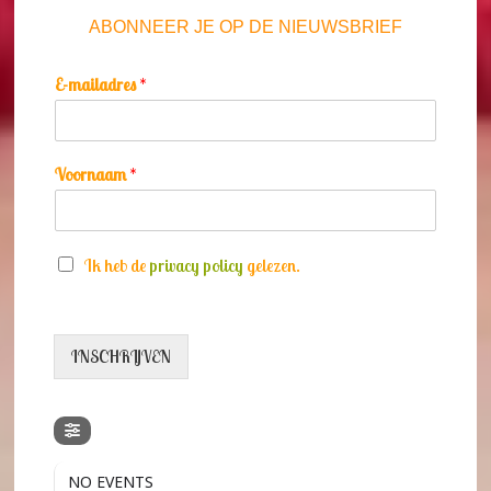
ABONNEER JE OP DE NIEUWSBRIEF
E-mailadres
*
Voornaam
*
S
Ik heb de
privacy policy
gelezen.
e
l
e
c
INSCHRIJVEN
t
i
e
v
a
k
NO EVENTS