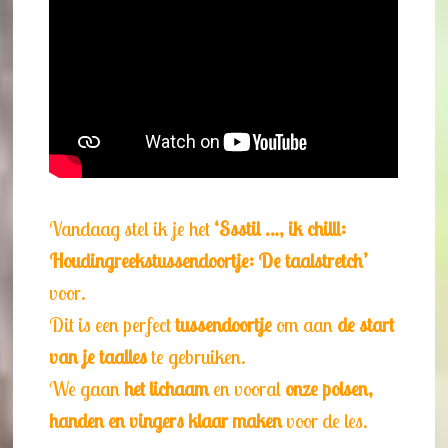
Vandaag stel ik je het
‘Ssstil …, ik chilll:
Houdingreekstussendoortje: De taalstretch’
voor.
Dit is een perfect
tussendoortje
om aan
de start
van je taalles
te gebruiken.
We gaan
het lichaam
en vooral
onze polsen,
handen en vingers klaar maken
voor de les.