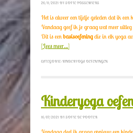
26/11/2021
BY
SOFIE POSSEMIERS
Het is alweer een tijdje geleden dat ik een
Vandaag geef ik je graag wat meer uitleg 
Dit is een
basisoefening
die in elk yoga a
[Lees meer…]
CATEGORIE:
KINDERYOGA OEFENINGEN
Kinderyoga oefen
16/07/2021
BY
SOFIE DE POOTER
Vandaag deel ik graag opnieuw een kinder