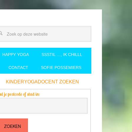
HAPPY YOGA
SSSTIL …, IK CHILLL
CONTACT
SOFIE POSSEMIERS
KINDERYOGADOCENT ZOEKEN
ul je postcode of stad in: