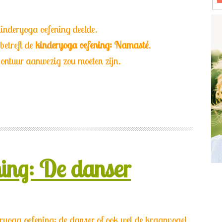
 kinderyoga oefening deelde.
betreft de
kinderyoga oefening: Namasté
.
vontuur aanwezig zou moeten zijn.
ing: De danser
yoga oefening: de danser of ook wel de kraanvogel