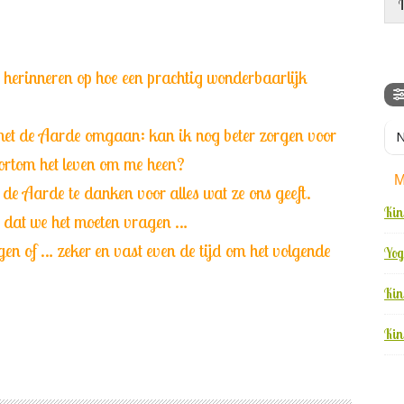
t
i
e
v
 herinneren op hoe een prachtig wonderbaarlijk
a
k
j
met de Aarde omgaan: kan ik nog beter zorgen voor
N
e
kortom het leven om me heen?
s
*
M
 Aarde te danken voor alles wat ze ons geeft.
Kin
 dat we het moeten vragen …
 of … zeker en vast even de tijd om het volgende
Yog
Kin
Kin