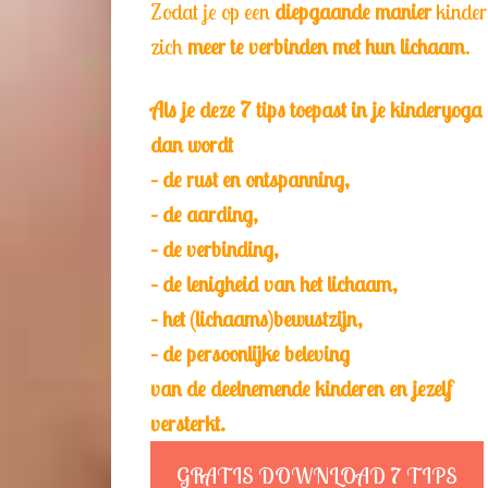
Zodat je op een
diepgaande manier
kinder
zich
meer te verbinden met hun lichaam
.
Als je deze 7 tips toepast in je kinderyoga 
dan wordt
– de rust en ontspanning,
– de aarding,
– de verbinding,
– de lenigheid van het lichaam,
– het (lichaams)bewustzijn,
– de persoonlijke beleving
van de deelnemende kinderen en jezelf
versterkt.
GRATIS DOWNLOAD 7 TIPS