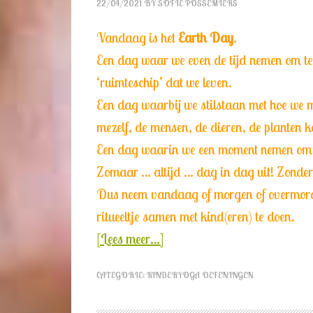
22/04/2021
BY
SOFIE POSSEMIERS
Vandaag is het
Earth Day
.
Een dag waar we even de tijd nemen om te
‘ruimteschip’ dat we leven.
Een dag waarbij we stilstaan met hoe we 
mezelf, de mensen, de dieren, de planten 
Een dag waarin we een moment nemen om de
Zomaar … altijd … dag in dag uit! Zonder
Dus neem vandaag of morgen of overmorgen
ritueeltje samen met kind(eren) te doen.
[Lees meer…]
CATEGORIE:
KINDERYOGA OEFENINGEN