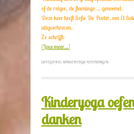
of de reiger, de flamingo … genoemd.
Deze keer heeft Sofie De Pooter, een El Sol
uitgeschreven.
Ze schrijft:
[Lees meer…]
CATEGORIE:
KINDERYOGA OEFENINGEN
Kinderyoga oefe
danken