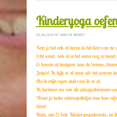
Kinderyoga oefen
02/02/2021
BY
RANI DE MONDT
Kan je het ook al horen in het lied van de 
Echt waar, ook al is het soms nog zo koud 
Er komen al knoppen aan de bomen, bloeme
Joepie! Ik kijk er al naar uit: het warme l
Als ik mijn ogen sluit voel ik ze al.
Ik herinner me ook die pluisjesbloemen wa
Waar je leuke ademspelletjes mee kan oefe
doen!
Rani, een El Sole Kinderyogadocente, en i