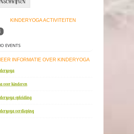
INSCHRIJVEN
KINDERYOGA ACTIVITEITEN
O EVENTS
EER INFORMATIE OVER KINDERYOGA
deryoga
a voor kinderen
deryoga opleiding
deryoga verdieping