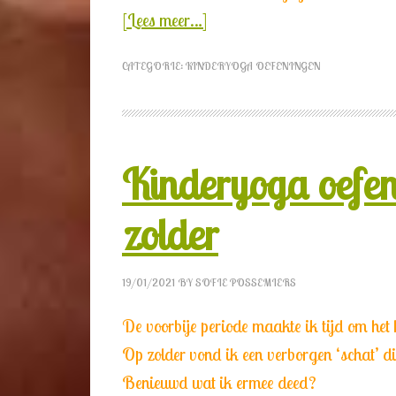
[Lees meer…]
CATEGORIE:
KINDERYOGA OEFENINGEN
Kinderyoga oefen
zolder
19/01/2021
BY
SOFIE POSSEMIERS
De voorbije periode maakte ik tijd om het 
Op zolder vond ik een verborgen ‘schat’ di
Benieuwd wat ik ermee deed?