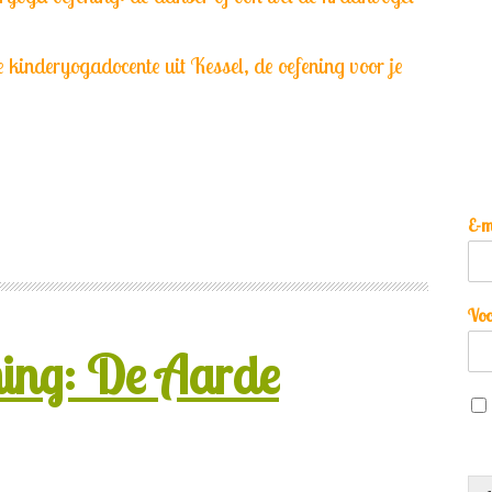
e kinderyogadocente uit Kessel, de oefening voor je
E-m
Vo
ning: De Aarde
S
e
l
e
c