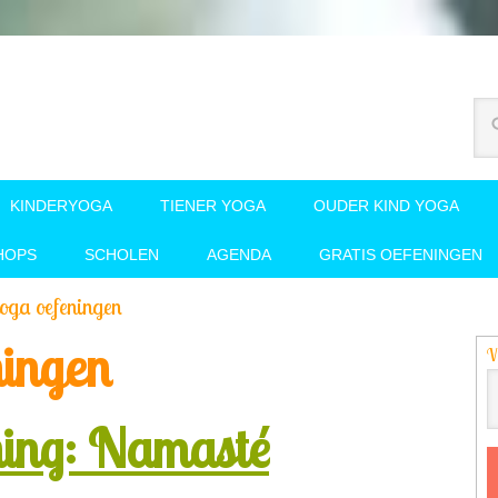
KINDERYOGA
TIENER YOGA
OUDER KIND YOGA
HOPS
SCHOLEN
AGENDA
GRATIS OEFENINGEN
oga oefeningen
ningen
V
ning: Namasté